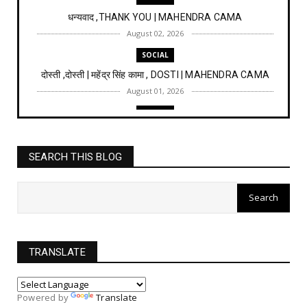
धन्यवाद ,THANK YOU | MAHENDRA CAMA
August 02, 2026
SOCIAL
दोस्ती ,दोस्ती | महेंद्र सिंह कामा , DOSTI | MAHENDRA CAMA
August 01, 2026
SOCIAL
ये जीवन है सौगात तेरी, YE JIVAN HAI SAUGAT TERI | महेंद्र
का...
SEARCH THIS BLOG
July 28, 2026
SOCIAL
छत्रपति शाहू महाराज का वंचितों को योगदान | महेंद्र कामा
July 26, 2026
SOCIAL
TRANSLATE
बाबा साहेब का संविधान सभा में पहला भाषण
July 20, 2026
Powered by
Translate
SOCIAL