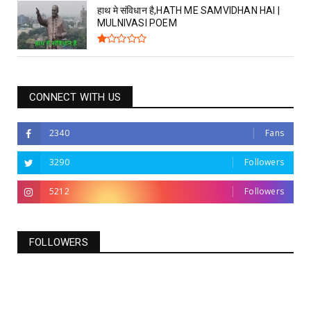
हाथ मे संविधान है,HATH ME SAMVIDHAN HAI |
MULNIVASI POEM
CONNECT WITH US
2340
Fans
3290
Followers
5212
Followers
FOLLOWERS