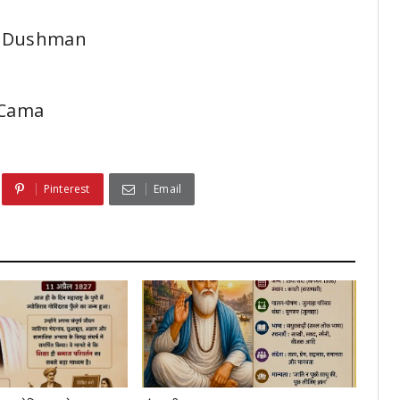
 Dushman
 Cama
Pinterest
Email