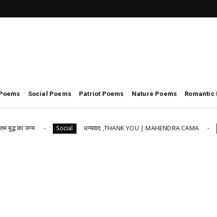
 Poems
Social Poems
Patriot Poems
Nature Poems
Romantic
का जन्म
धन्यवाद ,THANK YOU | MAHENDRA CAMA
Social
Social