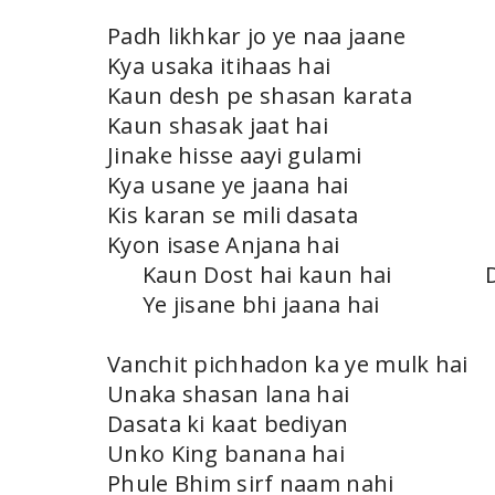
Padh likhkar jo ye naa jaane
Kya usaka itihaas hai
Kaun desh pe shasan karata
Kaun shasak jaat hai
Jinake hisse aayi gulami
Kya usane ye jaana hai
Kis karan se mili dasata
Kyon isase Anjana hai
Kaun Dost hai kaun hai 
Ye jisane bhi jaana hai
Vanchit pichhadon ka ye mulk hai
Unaka shasan lana hai
Dasata ki kaat bediyan
Unko King banana hai
Phule Bhim sirf naam nahi