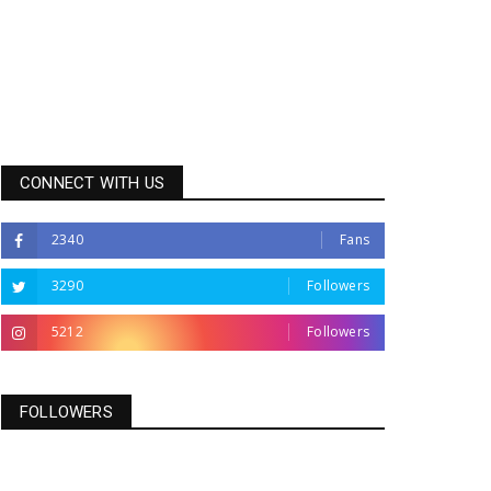
CONNECT WITH US
2340
Fans
3290
Followers
5212
Followers
FOLLOWERS