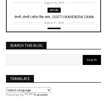
August 02, 2026
SOCIAL
दोस्ती ,दोस्ती | महेंद्र सिंह कामा , DOSTI | MAHENDRA CAMA
August 01, 2026
SOCIAL
ये जीवन है सौगात तेरी, YE JIVAN HAI SAUGAT TERI | महेंद्र
का...
SEARCH THIS BLOG
July 28, 2026
SOCIAL
छत्रपति शाहू महाराज का वंचितों को योगदान | महेंद्र कामा
July 26, 2026
SOCIAL
TRANSLATE
बाबा साहेब का संविधान सभा में पहला भाषण
July 20, 2026
Powered by
Translate
SOCIAL
छत्रपति शिवाजी का गरीबों के प्रति योगदान