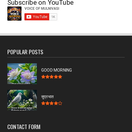
July 19, 2026
Subscribe on YouTube
POPULAR POSTS
GOOD MORNING
सुप्रभात
CONTACT FORM