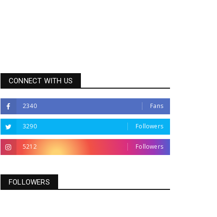
CONNECT WITH US
2340
Fans
3290
Followers
5212
Followers
FOLLOWERS