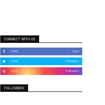
CONNECT WITH US
2340
Fans
3290
Followers
5212
Followers
FOLLOWERS